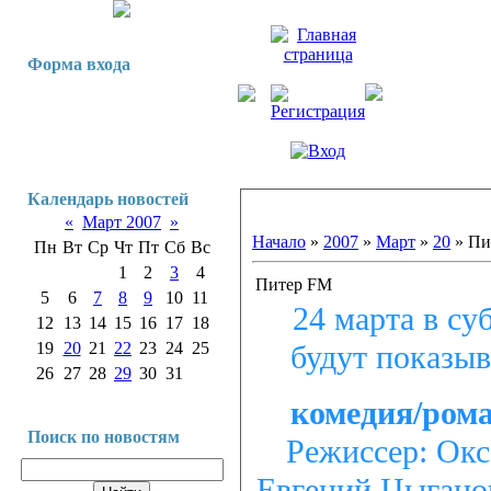
Форма входа
Календарь новостей
«
Март 2007
»
Начало
»
2007
»
Март
»
20
» Пи
Пн
Вт
Ср
Чт
Пт
Сб
Вс
1
2
3
4
Питер FM
5
6
7
8
9
10
11
24 марта в су
12
13
14
15
16
17
18
19
20
21
22
23
24
25
будут показы
26
27
28
29
30
31
комедия/ром
Поиск по новостям
Режиссер: Окс
Евгений Цыганов