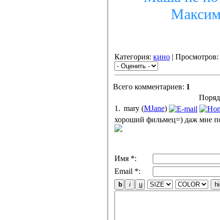
Максим 
Категория:
кино
| Просмотров:
Всего комментариев:
1
Поряд
1.
mary
(
MJane
)
хороший фильмец=) даж мне п
Имя *:
Email *: