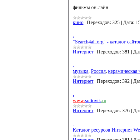
фильмы он-лайн
кино
|
Переходов:
325
|
Дата:
1
.
"Search4all.org" - каталог сайто
Интернет
|
Переходов:
381
|
Дат
.
музыка
,
Россия
,
керамическая 
Интернет
|
Переходов:
392
|
Дат
.
www.
softovik
.ru
Интернет
|
Переходов:
376
|
Дат
.
Каталог ресурсов Интернет We
Интернет
|
Переходов:
381
|
Дат