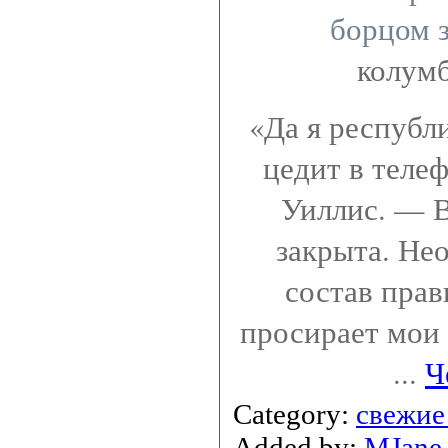
борцом 
колумб
«Да я республ
цедит в теле
Уиллис. — В
закрыта. Не
состав прав
просирает мои
...
Ч
Category:
свежие
Added by:
MJane