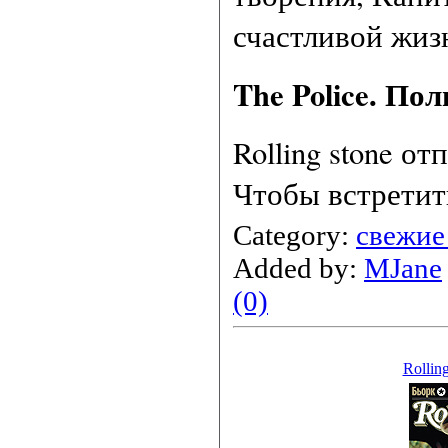
счастливой жизн
The Police. По
Rolling stone о
Чтобы встрети
Category:
свежие
Added by:
MJane
(0)
Rollin