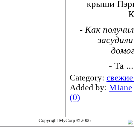
крыши Пэри
К
- Как получил
засудили
домо
- Та
..
Category:
свежие
Added by:
MJane
(0)
Copyright MyCorp © 2006