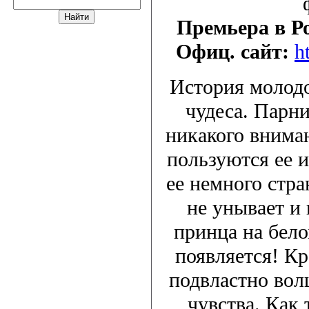
Премьера в Р
Офиц. сайт:
h
История молодо
чудеса. Парн
никакого вниман
пользуются ее 
ее немного стр
не унывает и
принца на бело
появляется! К
подвластно вол
чувства. Как 