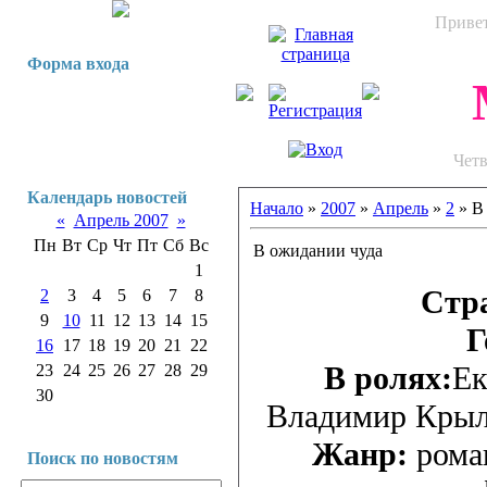
Приве
Форма входа
Четв
Календарь новостей
Начало
»
2007
»
Апрель
»
2
» В
«
Апрель 2007
»
Пн
Вт
Ср
Чт
Пт
Сб
Вс
В ожидании чуда
1
Стр
2
3
4
5
6
7
8
9
10
11
12
13
14
15
Г
16
17
18
19
20
21
22
В ролях:
Ек
23
24
25
26
27
28
29
30
Владимир Крыло
Жанр:
рома
Поиск по новостям